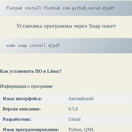
flatpak install flathub com.github.unrud.djpdf
Установка программы через Snap пакет
sudo snap install djpdf
Как установить ПО в Linux?
Информация о программе
Язык интерфейса:
Английский
Версия описания:
0.5.8
Разработчик:
Unrud
Язык программирования:
Python, QML