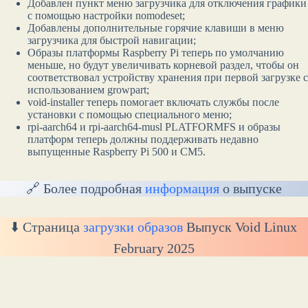
Добавлен пункт меню загрузчика для отключения графики
с помощью настройки nomodeset;
Добавлены дополнительные горячие клавиши в меню
загрузчика для быстрой навигации;
Образы платформы Raspberry Pi теперь по умолчанию
меньше, но будут увеличивать корневой раздел, чтобы он
соответствовал устройству хранения при первой загрузке с
использованием growpart;
void-installer теперь помогает включать службы после
установки с помощью специального меню;
rpi-aarch64 и rpi-aarch64-musl PLATFORMFS и образы
платформ теперь должны поддерживать недавно
выпущенные Raspberry Pi 500 и CM5.
🔗 Более подробная
информация
о выпуске
⬇️ Страница
загрузки образов
Выпуск Void Linux
February 2025