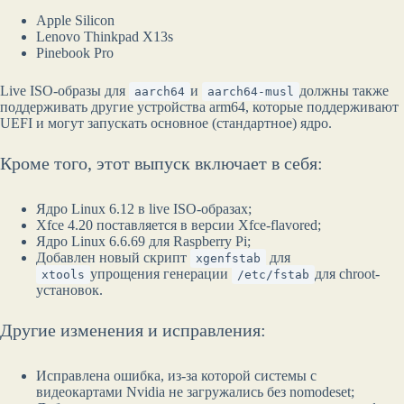
Apple Silicon
Lenovo Thinkpad X13s
Pinebook Pro
Live ISO-образы для
и
должны также
aarch64
aarch64-musl
поддерживать другие устройства arm64, которые поддерживают
UEFI и могут запускать основное (стандартное) ядро.
Кроме того, этот выпуск включает в себя:
Ядро Linux 6.12 в live ISO-образах;
Xfce 4.20 поставляется в версии Xfce-flavored;
Ядро Linux 6.6.69 для Raspberry Pi;
Добавлен новый скрипт
для
xgenfstab
упрощения генерации
для chroot-
xtools
/etc/fstab
установок.
Другие изменения и исправления:
Исправлена ​​ошибка, из-за которой системы с
видеокартами Nvidia не загружались без nomodeset;