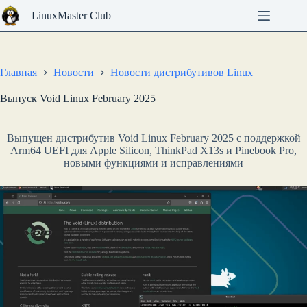
Перейти
LinuxMaster Club
к
сути
Главная
Новости
Новости дистрибутивов Linux
Выпуск Void Linux February 2025
Выпущен дистрибутив Void Linux February 2025 с поддержкой
Arm64 UEFI для Apple Silicon, ThinkPad X13s и Pinebook Pro,
новыми функциями и исправлениями