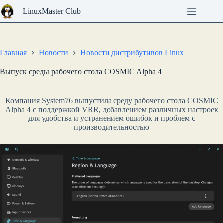
Перейти
LinuxMaster Club
к
сути
Главная
Новости
Новости дистрибутивов Linux
Выпуск среды рабочего стола COSMIC Alpha 4
Компания System76 выпустила среду рабочего стола COSMIC
Alpha 4 с поддержкой VRR, добавлением различных настроек
для удобства и устранением ошибок и проблем с
производительностью