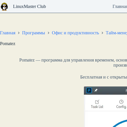
Перейти
LinuxMaster Club
Главна
к
сути
Главная
Программы
Офис и продуктивность
Тайм-мен
Pomatez
Pomatez — программа для управления временем, основ
произв
Бесплатная и с открыт