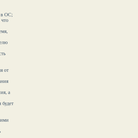
 в ОС;
 что
емя,
телю
сть
я от
ания
ия, а
н будет
оими
ь