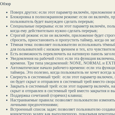
Обзор
Поверх других: если этот параметр включён, приложение 
Блокировка в полноэкранном режиме: если он включён, при
пользователь будет вынужден сделать перерыв;
Специальные перерывы: если этот параметр включён, поль
когда ему действительно нужно сделать перерыв;
Строгий режим: если он включён, приложение будет строг
сбросить, приостановить и пропустить таймер, когда он за
Тёмная тема: позволяет пользователю использовать тёмны
для пользователей с низким зрением и тех, кто чувствителе
Есть возможность переключить на нативную панель заголо
Уведомления на рабочий стол: если эта функция включена
времени. Три типа уведомлений: NONE, NORMAL и EXT
Автоматическое начало рабочего времени: если эта функц
таймера. Это полезно, когда пользователь не хочет всегда 
Свернуть в системный трей: если этот параметр включен,
он будет скрыт и отправлен в системный трей вместо свора
Закрыть в системный трей: если этот параметр включён, н
скрыт и отправлен в системный трей вместо закрытия и в
Поддержка сочетаний (горячих) клавиш;
Настраиваемые правила: позволяет пользователю изменять
личными предпочтениями;
Встроенный список задач: позволяет пользователю создават
конкретную задачу как выполненную, показывая некоторы