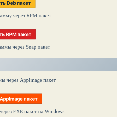
ть Deb пакет
рамму через RPM пакет
ть RPM пакет
аммы через Snap пакет
мы через AppImage пакет
 AppImage пакет
через EXE пакет на Windows