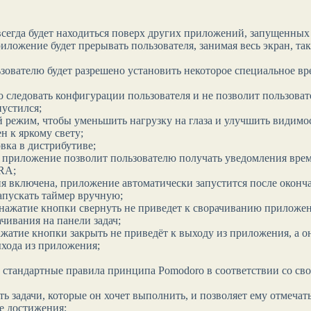
всегда будет находиться поверх других приложений, запущенных
ложение будет прерывать пользователя, занимая весь экран, так
зователю будет разрешено установить некоторое специальное вр
о следовать конфигурации пользователя и не позволит пользова
пустился;
й режим, чтобы уменьшить нагрузку на глаза и улучшить видимо
н к яркому свету;
вка в дистрибутиве;
, приложение позволит пользователю получать уведомления врем
RA;
ия включена, приложение автоматически запустится после оконч
запускать таймер вручную;
 нажатие кнопки свернуть не приведет к сворачиванию приложен
чивания на панели задач;
ажатие кнопки закрыть не приведёт к выходу из приложения, а о
ыхода из приложения;
 стандартные правила принципа Pomodoro в соответствии со св
ь задачи, которые он хочет выполнить, и позволяет ему отмечат
е достижения;