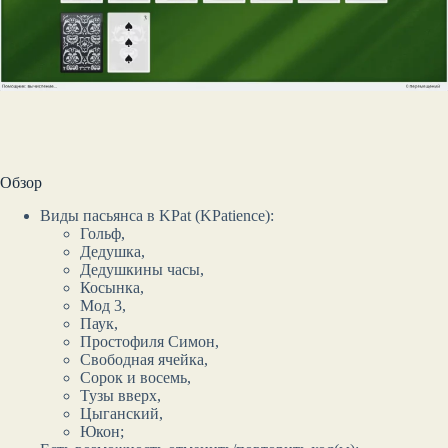
Обзор
Виды пасьянса в KPat (KPatience):
Гольф,
Дедушка,
Дедушкины часы,
Косынка,
Мод 3,
Паук,
Простофиля Симон,
Свободная ячейка,
Сорок и восемь,
Тузы вверх,
Цыганский,
Юкон;