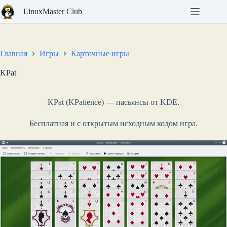
Перейти
LinuxMaster Club
к
сути
Главная
Игры
Карточные игры
KPat
KPat (KPatience) — пасьянсы от KDE.
Бесплатная и с открытым исходным кодом игра.