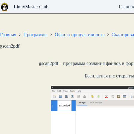
Перейти
LinuxMaster Club
Главна
к
сути
Главная
Программы
Офис и продуктивность
Сканирова
gscan2pdf
gscan2pdf – программа создания файлов в фо
Бесплатная и с открыт