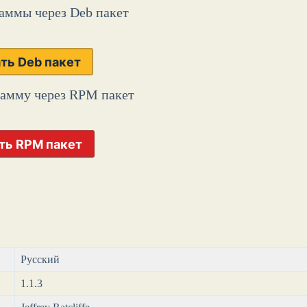
аммы через Deb пакет
ть Deb пакет
рамму через RPM пакет
ть RPM пакет
Русский
1.1.3