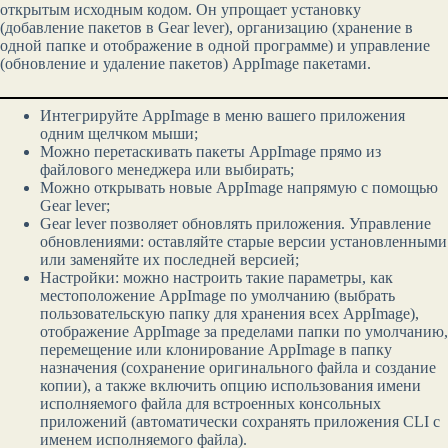
открытым исходным кодом. Он упрощает установку
(добавление пакетов в Gear lever), организацию (хранение в
одной папке и отображение в одной программе) и управление
(обновление и удаление пакетов) AppImage пакетами.
Интегрируйте AppImage в меню вашего приложения
одним щелчком мыши;
Можно перетаскивать пакеты AppImage прямо из
файлового менеджера или выбирать;
Можно открывать новые AppImage напрямую с помощью
Gear lever;
Gear lever позволяет обновлять приложения. Управление
обновлениями: оставляйте старые версии установленными
или заменяйте их последней версией;
Настройки: можно настроить такие параметры, как
местоположение AppImage по умолчанию (выбрать
пользовательскую папку для хранения всех AppImage),
отображение AppImage за пределами папки по умолчанию,
перемещение или клонирование AppImage в папку
назначения (сохранение оригинального файла и создание
копии), а также включить опцию использования имени
исполняемого файла для встроенных консольных
приложений (автоматически сохранять приложения CLI с
именем исполняемого файла).