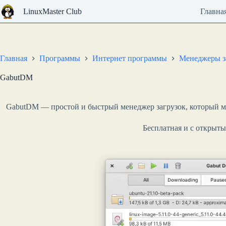
Перейти
LinuxMaster Club
Главна
к
сути
Главная
Программы
Интернет программы
Менеджеры з
GabutDM
GabutDM — простой и быстрый менеджер загрузок, который мо
Бесплатная и с открыт