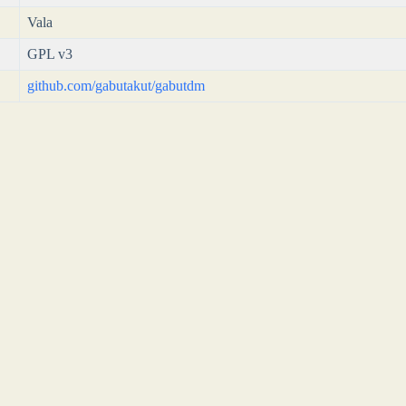
Vala
GPL v3
github.com/gabutakut/gabutdm