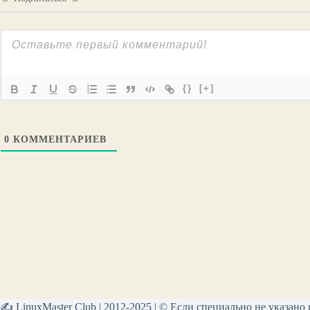
{}
[+]
0
КОММЕНТАРИЕВ
✍ LinuxMaster Club | 2012-2025 | © Если специально не указано