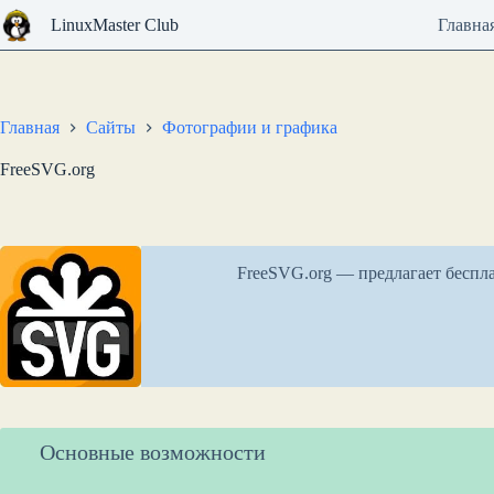
Перейти
LinuxMaster Club
Главна
к
сути
Главная
Сайты
Фотографии и графика
FreeSVG.org
FreeSVG.org — предлагает беспл
Основные возможности