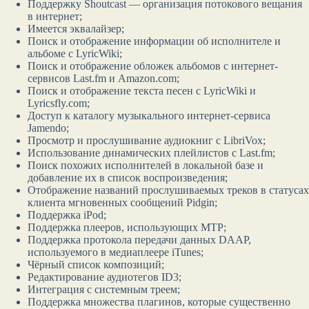
Поддержку Shoutcast — организация потокового вещания
в интернет;
Имеется эквалайзер;
Поиск и отображение информации об исполнителе и
альбоме c LyricWiki;
Поиск и отображение обложек альбомов с интернет-
сервисов Last.fm и Amazon.com;
Поиск и отображение текста песен с LyricWiki и
Lyricsfly.com;
Доступ к каталогу музыкального интернет-сервиса
Jamendo;
Просмотр и прослушивание аудиокниг с LibriVox;
Использование динамических плейлистов с Last.fm;
Поиск похожих исполнителей в локальной базе и
добавление их в список воспроизведения;
Отображение названий прослушиваемых треков в статусах
клиента мгновенных сообщений Pidgin;
Поддержка iPod;
Поддержка плееров, использующих MTP;
Поддержка протокола передачи данных DAAP,
используемого в медиаплеере iTunes;
Чёрный список композиций;
Редактирование аудиотегов ID3;
Интеграция с системным треем;
Поддержка множества плагинов, которые существенно