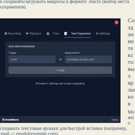
о сохранять/загружать макросы в формате .macro (выбор места
сохранения).
Со
зд
ан
ие
те
кс
то
вы
х
яр
лы
ко
в
Мо
жн
о
создавать текстовые ярлыки для быстрой вставки (например,
:mail -> email@example.com).