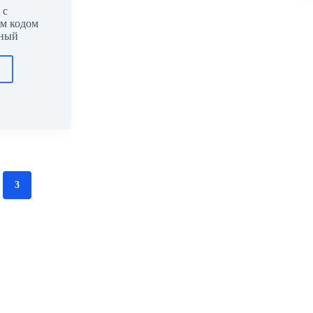
 с
м кодом
нный
3