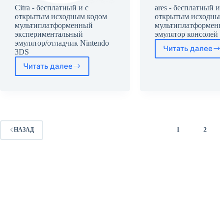
Citra - бесплатный и с
ares - бесплатный и
открытым исходным кодом
открытым исходны
мультиплатформенный
мультиплатформе
экспериментальный
эмулятор консолей
эмулятор/отладчик Nintendo
Читать далее
3DS
ares
Читать далее
Citra
1
2
НАЗАД