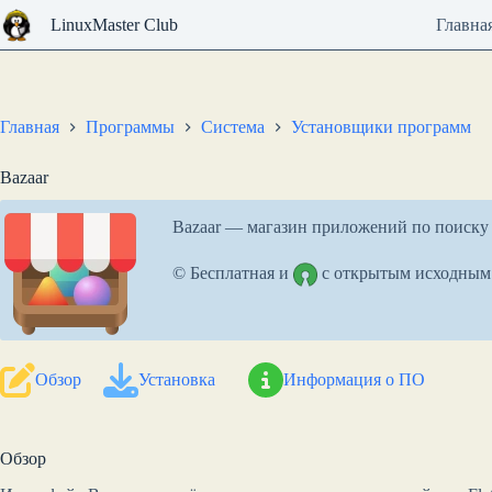
Перейти
LinuxMaster Club
Главна
к
сути
Главная
Программы
Система
Установщики программ
Bazaar
Bazaar — магазин приложений по поиску 
© Бесплатная и
с открытым исходным
Обзор
Установка
Информация о ПО
Обзор