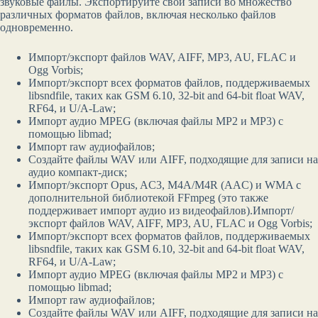
звуковые файлы. Экспортируйте свои записи во множество
различных форматов файлов, включая несколько файлов
одновременно.
Импорт/экспорт файлов WAV, AIFF, MP3, AU, FLAC и
Ogg Vorbis;
Импорт/экспорт всех форматов файлов, поддерживаемых
libsndfile, таких как GSM 6.10, 32-bit and 64-bit float WAV,
RF64, и U/A-Law;
Импорт аудио MPEG (включая файлы MP2 и MP3) с
помощью libmad;
Импорт raw аудиофайлов;
Создайте файлы WAV или AIFF, подходящие для записи на
аудио компакт-диск;
Импорт/экспорт Opus, AC3, M4A/M4R (AAC) и WMA с
дополнительной библиотекой FFmpeg (это также
поддерживает импорт аудио из видеофайлов).Импорт/
экспорт файлов WAV, AIFF, MP3, AU, FLAC и Ogg Vorbis;
Импорт/экспорт всех форматов файлов, поддерживаемых
libsndfile, таких как GSM 6.10, 32-bit and 64-bit float WAV,
RF64, и U/A-Law;
Импорт аудио MPEG (включая файлы MP2 и MP3) с
помощью libmad;
Импорт raw аудиофайлов;
Создайте файлы WAV или AIFF, подходящие для записи на